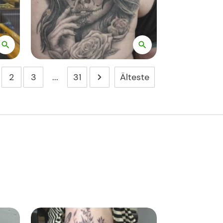
Älteste
2
3
...
31