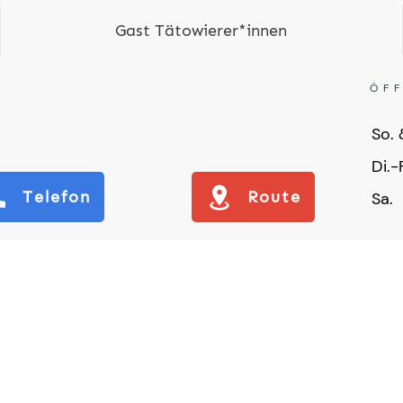
Gast Tätowierer*innen
?
ÖF
So. 
Di.-
Telefon
Route
Sa.