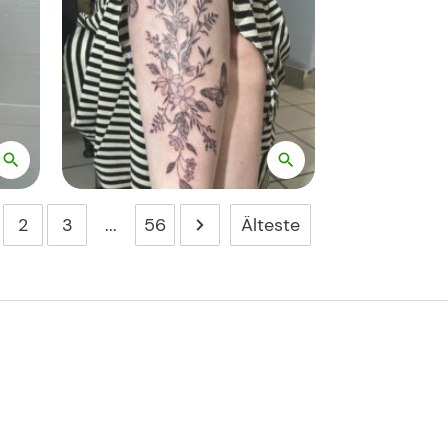
Älteste
2
3
...
56