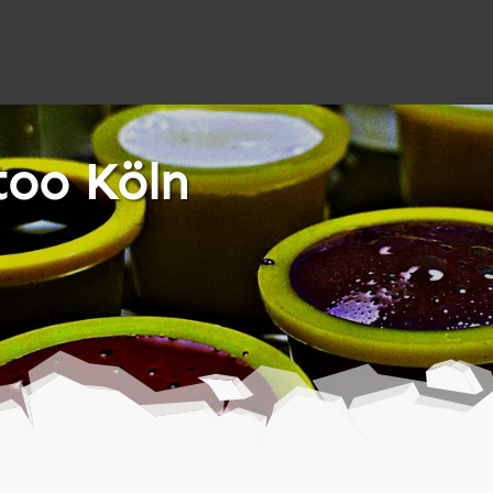
too Köln