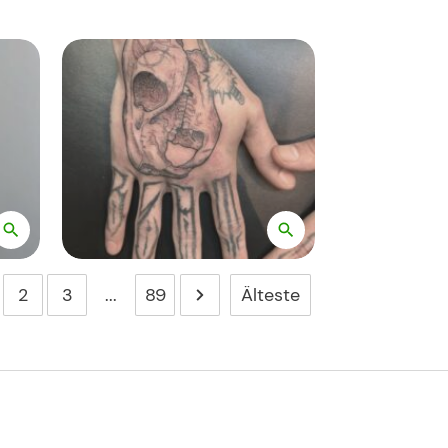
Älteste
2
3
...
89