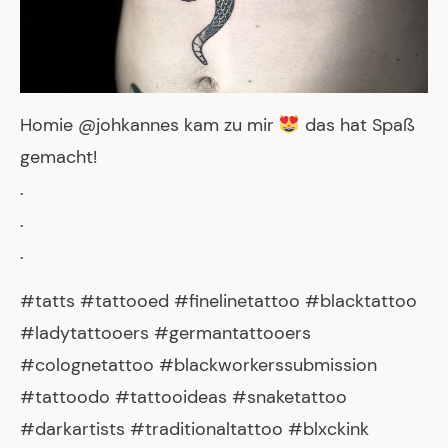
Homie @johkannes kam zu mir
das hat Spaß
gemacht!
.
.
.
#tatts #tattooed #finelinetattoo #blacktattoo
#ladytattooers #germantattooers
#colognetattoo #blackworkerssubmission
#tattoodo #tattooideas #snaketattoo
#darkartists #traditionaltattoo #blxckink