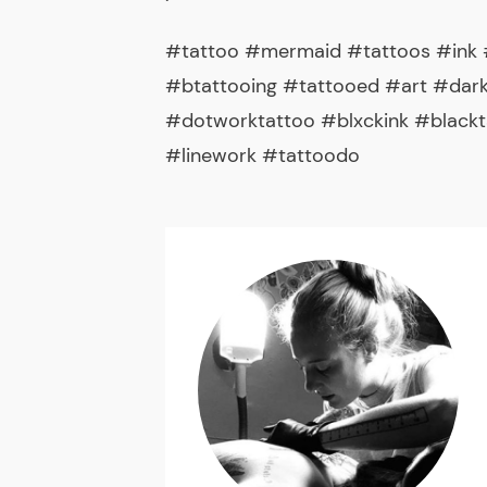
#tattoo #mermaid #tattoos #ink #
#btattooing #tattooed #art #dark
#dotworktattoo #blxckink #blackta
#linework #tattoodo