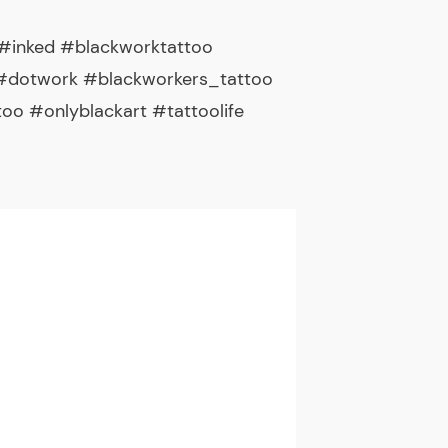
 #inked #blackworktattoo
o #dotwork #blackworkers_tattoo
oo #onlyblackart #tattoolife