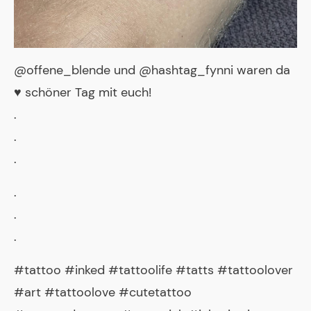
@offene_blende und @hashtag_fynni waren da
♥️ schöner Tag mit euch!
.
.
.
.
.
.
#tattoo #inked #tattoolife #tatts #tattoolover
#art #tattoolove #cutetattoo