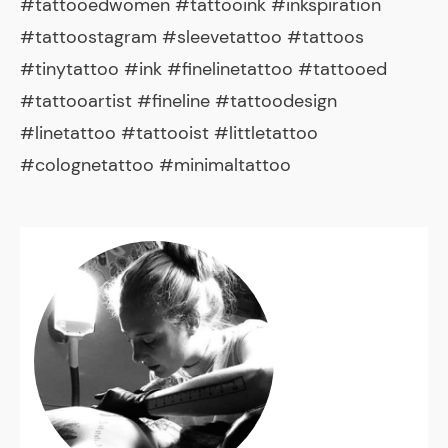
#tattooedwomen #tattooink #inkspiration
#tattoostagram #sleevetattoo #tattoos
#tinytattoo #ink #finelinetattoo #tattooed
#tattooartist #fineline #tattoodesign
#linetattoo #tattooist #littletattoo
#colognetattoo #minimaltattoo