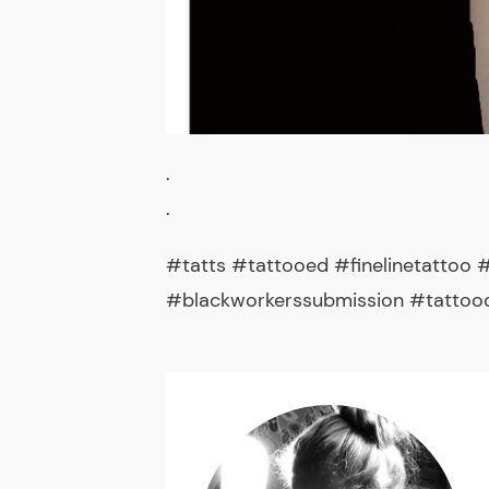
.
.
#tatts #tattooed #finelinetattoo
#blackworkerssubmission #tattoo