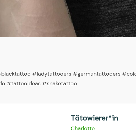
 #blacktattoo #ladytattooers #germantattooers #col
do #tattooideas #snaketattoo
Tätowierer*in
Charlotte