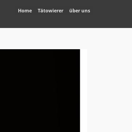
Home
Tätowierer
über uns