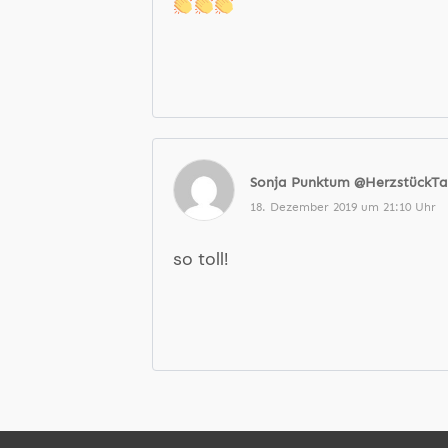
Sonja Punktum @HerzstückTa
18. Dezember 2019 um 21:10 Uhr
so toll!