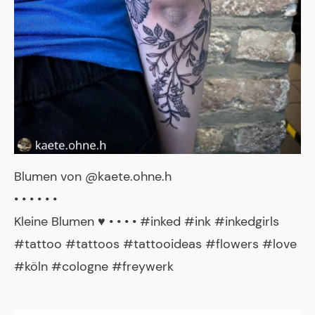
Blumen von @kaete.ohne.h
• • • • • •
Kleine Blumen ♥️ • • • • #inked #ink #inkedgirls
#tattoo #tattoos #tattooideas #flowers #love
#köln #cologne #freywerk