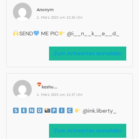
Anonym
2. März 2023 um 11:36 Uhr
SEND
ME PIC
@i__n__k__e__d_
Zum Antworten anmelden
kashu...
2. März 2023 um 11:37 Uhr
@ink.liberty_
Zum Antworten anmelden