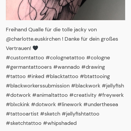
Freihand Qualle für die tolle jacky von
@charlotte.euskirchen ! Danke für dein großes
Vertrauen!
#customtattoo #colognetattoo #cologne
#germantattooers #wannado #drawing
#tattoo #inked #blacktattoo #btattooing
#blackworkerssubmission #blackwork #jellyfish
#dotwork #animaltattoo #creativity #freywerk
#blxckink #dotwork #linework #underthesea
#tattooartist #sketch #jellyfishtattoo
#sketchtattoo #whipshaded