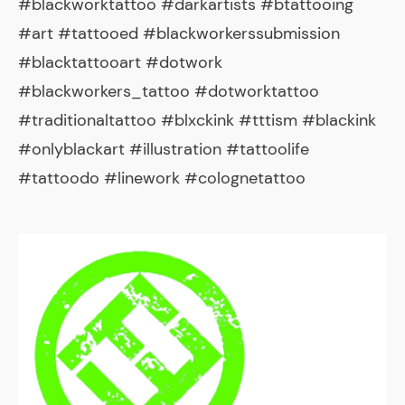
#blackworktattoo #darkartists #btattooing
#art #tattooed #blackworkerssubmission
#blacktattooart #dotwork
#blackworkers_tattoo #dotworktattoo
#traditionaltattoo #blxckink #tttism #blackink
#onlyblackart #illustration #tattoolife
#tattoodo #linework #colognetattoo