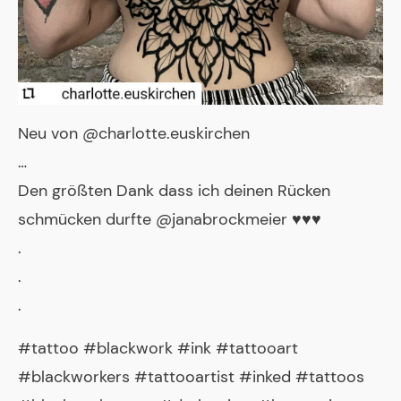
Neu von @charlotte.euskirchen
…
Den größten Dank dass ich deinen Rücken
schmücken durfte @janabrockmeier ♥️♥️♥️
.
.
.
#tattoo #blackwork #ink #tattooart
#blackworkers #tattooartist #inked #tattoos