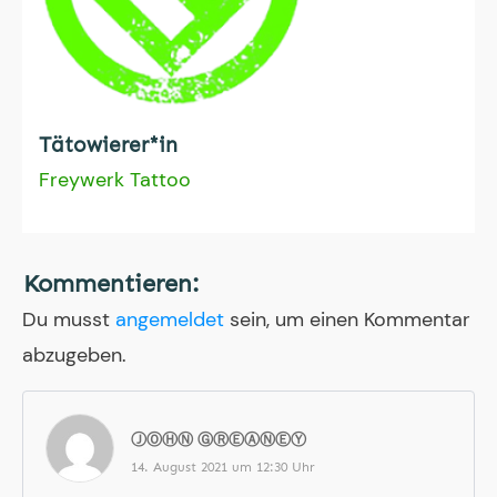
Tätowierer*in
Freywerk Tattoo
Kommentieren:
Du musst
angemeldet
sein, um einen Kommentar
abzugeben.
ⒿⓄⒽⓃ ⒼⓇⒺⒶⓃⒺⓎ
14. August 2021 um 12:30 Uhr