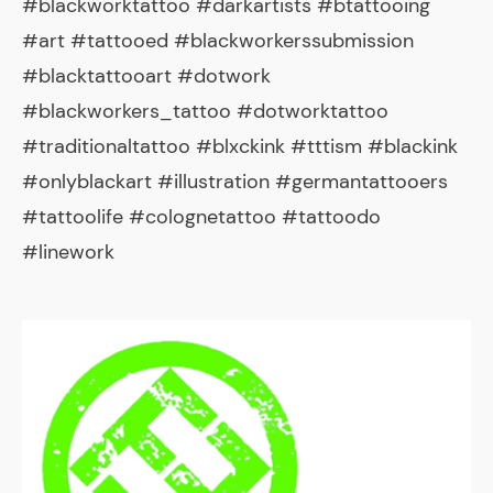
#blackworktattoo #darkartists #btattooing
#art #tattooed #blackworkerssubmission
#blacktattooart #dotwork
#blackworkers_tattoo #dotworktattoo
#traditionaltattoo #blxckink #tttism #blackink
#onlyblackart #illustration #germantattooers
#tattoolife #colognetattoo #tattoodo
#linework