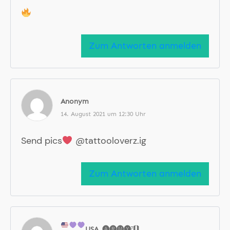
Zum Antworten anmelden
Anonym
14. August 2021 um 12:30 Uhr
Send pics
@tattooloverz.ig
Zum Antworten anmelden
USA
_
🅐🅡🅜🅨⁷⟬⟭