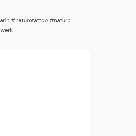
rin #naturetattoo #nature
ywerk