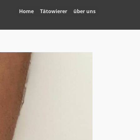
Home
Tätowierer
über uns