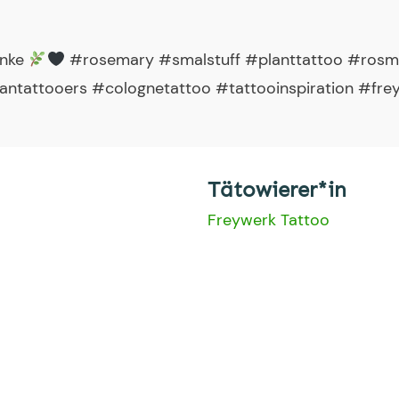
anke
#rosemary #smalstuff #planttattoo #rosma
antattooers #colognetattoo #tattooinspiration #fre
Tätowierer*in
Freywerk Tattoo