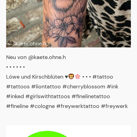
Neu von @kaete.ohne.h
• • • • • •
Löwe und Kirschblüten
♥️
• • • #tattoo
#tattoos #liontattoo #cherryblossom #ink
#inked #girlswithtattoos #finelinetattoo
#fineline #cologne #freywerktattoo #freywerk