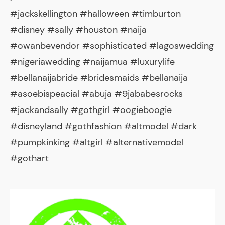
#jackskellington #halloween #timburton
#disney #sally #houston #naija
#owanbevendor #sophisticated #lagoswedding
#nigeriawedding #naijamua #luxurylife
#bellanaijabride #bridesmaids #bellanaija
#asoebispeacial #abuja #9jababesrocks
#jackandsally #gothgirl #oogieboogie
#disneyland #gothfashion #altmodel #dark
#pumpkinking #altgirl #alternativemodel
#gothart