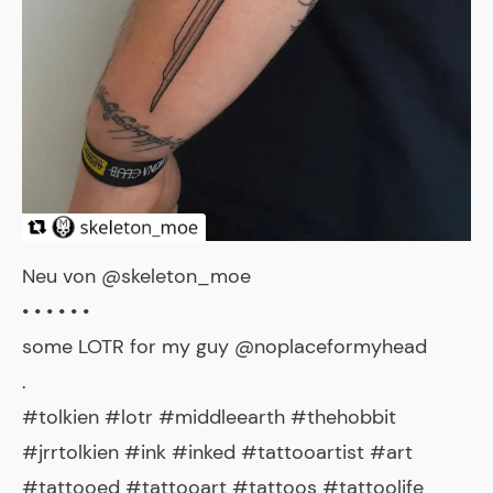
Neu von @skeleton_moe
• • • • • •
some LOTR for my guy @noplaceformyhead
.
#tolkien #lotr #middleearth #thehobbit
#jrrtolkien #ink #inked #tattooartist #art
#tattooed #tattooart #tattoos #tattoolife