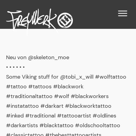
Neu von @skeleton_moe
• • • • • •
Some Viking stuff for @tobi_x_will #wolftattoo
#tattoo #tattoos #blackwork
#traditionaltattoo #wolf #blackworkers
#instatattoo #darkart #blackworktattoo
#inked #traditional #tattooartist #oldlines
#darkartists #blacktattoo #oldschooltattoo
#classictattoo #thebesttattooartists