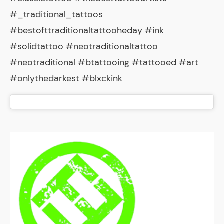
#_traditional_tattoos
#bestofttraditionaltattooheday #ink
#solidtattoo #neotraditionaltattoo
#neotraditional #btattooing #tattooed #art
#onlythedarkest #blxckink