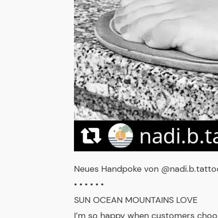
Neues Handpoke von @nadi.b.tatto
• • • • • •
SUN OCEAN MOUNTAINS LOVE
I’m so happy when customers cho