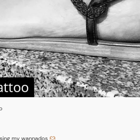
o
osing my wannados