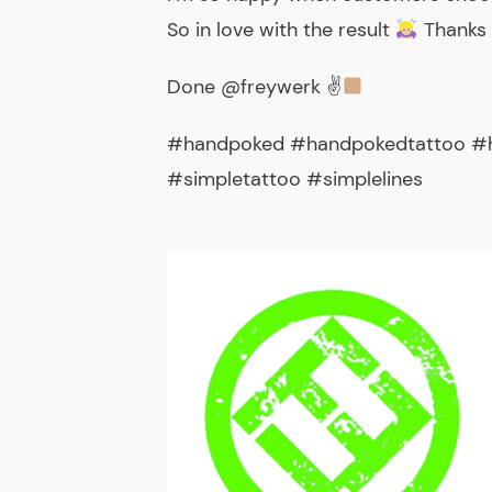
So in love with the result
Thanks 
Done @freywerk ✌
#handpoked #handpokedtattoo #h
#simpletattoo #simplelines