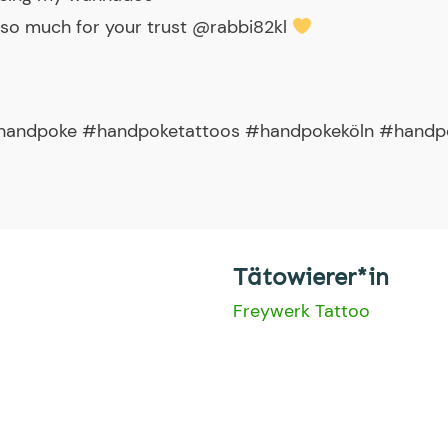
so much for your trust @rabbi82kl
andpoke #handpoketattoos #handpokeköln #handpok
Tätowierer*in
Freywerk Tattoo