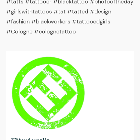
#tatts #tattooer #blacktattoo #photooftheday
#girlswithtattoos #tat #tatted #design
#fashion #blackworkers #tattooedgirls
#Cologne #colognetattoo