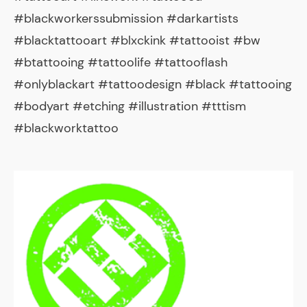
#blackworkerssubmission #darkartists
#blacktattooart #blxckink #tattooist #bw
#btattooing #tattoolife #tattooflash
#onlyblackart #tattoodesign #black #tattooing
#bodyart #etching #illustration #tttism
#blackworktattoo