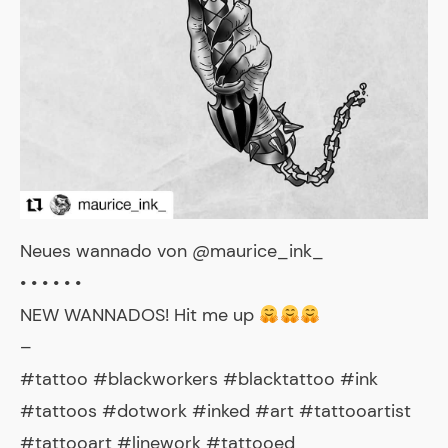
Neues wannado von @maurice_ink_
• • • • • •
NEW WANNADOS! Hit me up
–
#tattoo #blackworkers #blacktattoo #ink
#tattoos #dotwork #inked #art #tattooartist
#tattooart #linework #tattooed