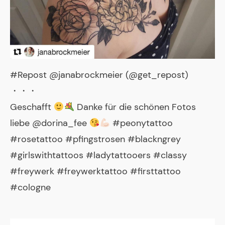
#Repost @janabrockmeier (@get_repost)
・・・
Geschafft
Danke für die schönen Fotos
liebe @dorina_fee
#peonytattoo
#rosetattoo #pfingstrosen #blackngrey
#girlswithtattoos #ladytattooers #classy
#freywerk #freywerktattoo #firsttattoo
#cologne