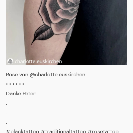
Rose von @charlotte.euskirchen
• • • • • •
Danke Peter!
.
.
.
#blacktattoo #traditionaltattoo #rosetattoo