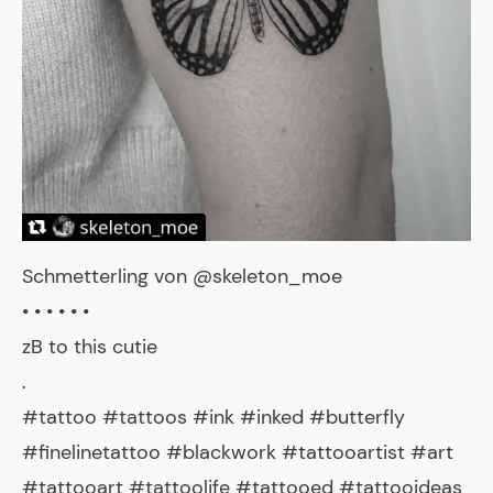
Schmetterling von @skeleton_moe
• • • • • •
zB to this cutie
.
#tattoo #tattoos #ink #inked #butterfly
#finelinetattoo #blackwork #tattooartist #art
#tattooart #tattoolife #tattooed #tattooideas