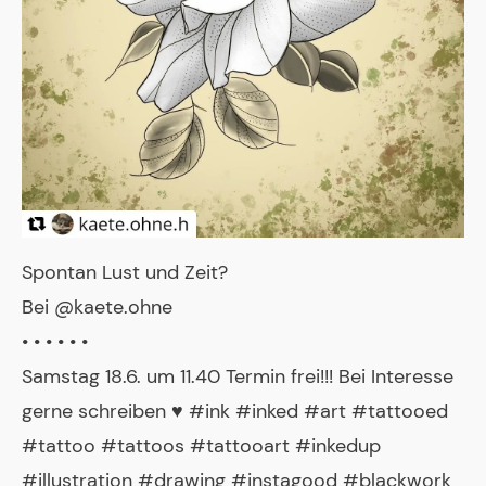
Spontan Lust und Zeit?
Bei @kaete.ohne
• • • • • •
Samstag 18.6. um 11.40 Termin frei!!! Bei Interesse
gerne schreiben ♥️ #ink #inked #art #tattooed
#tattoo #tattoos #tattooart #inkedup
#illustration #drawing #instagood #blackwork