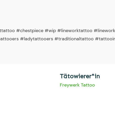
sttattoo #chestpiece #wip #lineworktattoo #linewor
ttooers #ladytattooers #traditionaltattoo #tattooi
Tätowierer*in
Freywerk Tattoo