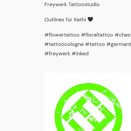
Freywerk Tattoostudio
Outlines für Kathi
#flowertattoo #floraltattoo #che
#tattoocologne #tattoo #germanta
#freywerk #inked