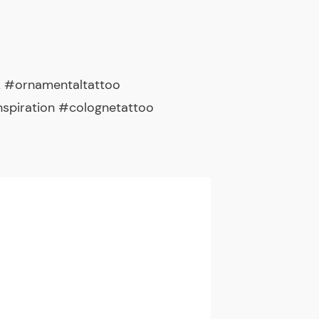
k #ornamentaltattoo
nspiration #colognetattoo