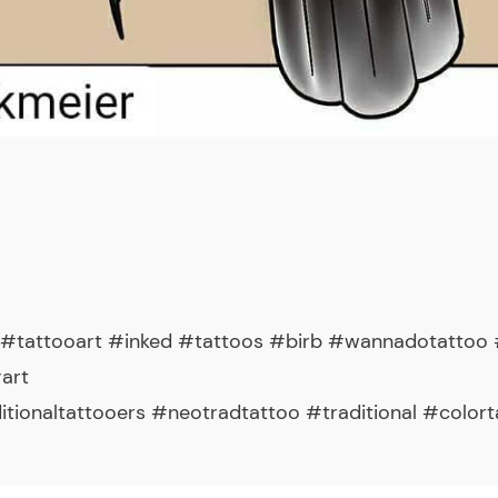
 #tattooart #inked #tattoos #birb #wannadotattoo #
art
ionaltattooers #neotradtattoo #traditional #colort