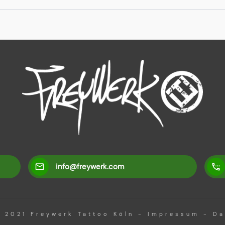
info@freywerk.com
t 2021
Freywerk Tattoo Köln
-
Impressum
-
Da