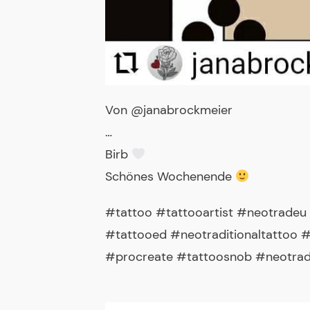
Von @janabrockmeier
…
Birb
Schönes Wochenende
#tattoo #tattooartist #neotradeu
#tattooed #neotraditionaltattoo #
#procreate #tattoosnob #neotradit