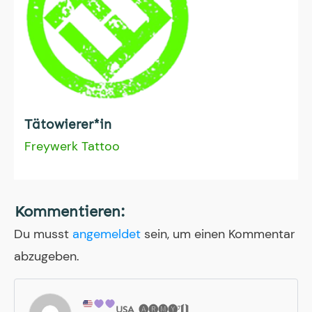
Tätowierer*in
Freywerk Tattoo
Kommentieren:
Du musst
angemeldet
sein, um einen Kommentar
abzugeben.
USA_
🅐🅡🅜🅨⁷⟬⟭