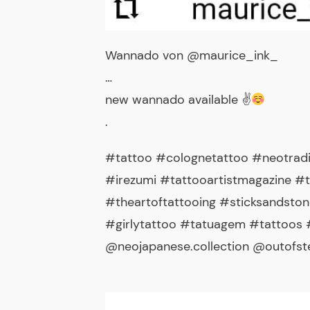
Wannado von @maurice_ink_
…
new wannado available ✌
.
#tattoo #colognetattoo #neotradit
#irezumi #tattooartistmagazine #
#theartoftattooing #sticksandsto
#girlytattoo #tatuagem #tattoos #
@neojapanese.collection @outofst