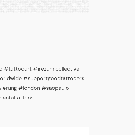
 #tattooart #irezumicollective
worldwide #supportgoodtattooers
wierung #london #saopaulo
ientaltattoos