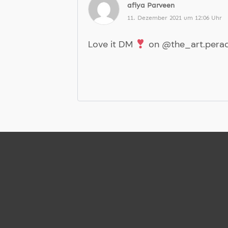
afiya Parveen
11. Dezember 2021 um 12:06 Uhr
Love it DM
on @the_art.perad