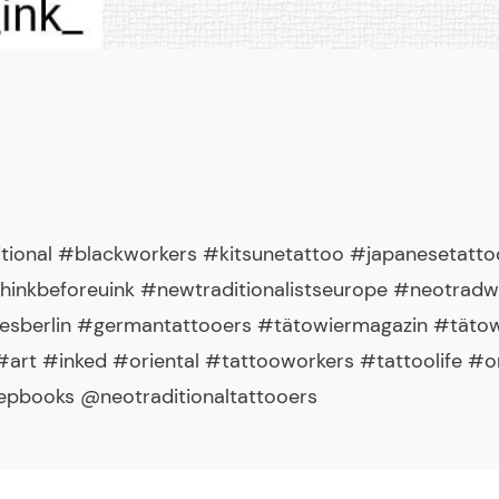
ional #blackworkers #kitsunetattoo #japanesetattoo
thinkbeforeuink #newtraditionalistseurope #neotrad
nesberlin #germantattooers #tätowiermagazin #täto
art #inked #oriental #tattooworkers #tattoolife #or
epbooks @neotraditionaltattooers