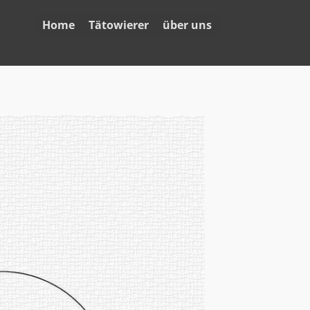
Home
Tätowierer
über uns