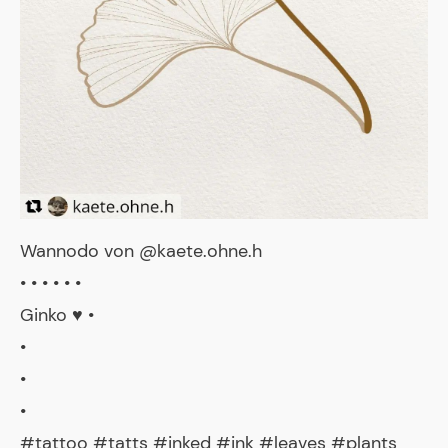
Wannodo von @kaete.ohne.h
• • • • • •
Ginko ♥️ •
•
•
•
#tattoo #tatts #inked #ink #leaves #plants