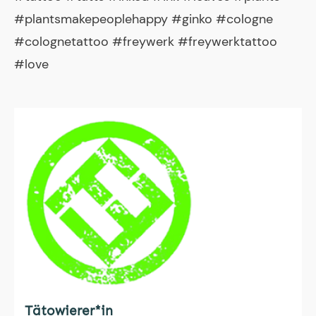
#plantsmakepeoplehappy #ginko #cologne
#colognetattoo #freywerk #freywerktattoo
#love
Tätowierer*in