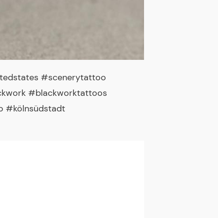
tedstates #scenerytattoo
ckwork #blackworktattoos
o #kölnsüdstadt