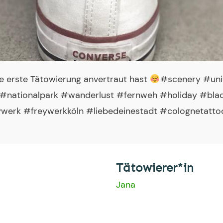
ne erste Tätowierung anvertraut hast
#scenery #uni
 #nationalpark #wanderlust #fernweh #holiday #bla
werk #freywerkköln #liebedeinestadt #colognetatto
Tätowierer*in
Jana