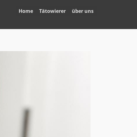
Home
Tätowierer
über uns