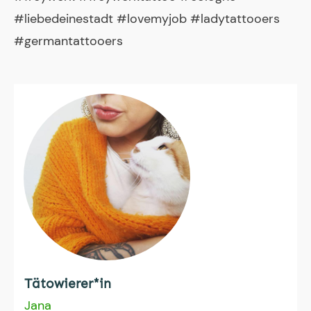
#liebedeinestadt #lovemyjob #ladytattooers
#germantattooers
Tätowierer*in
Jana