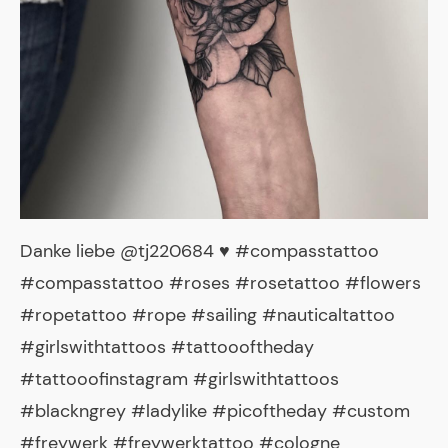
Danke liebe @tj220684 ♥️ #compasstattoo
#compasstattoo #roses #rosetattoo #flowers
#ropetattoo #rope #sailing #nauticaltattoo
#girlswithtattoos #tattoooftheday
#tattooofinstagram #girlswithtattoos
#blackngrey #ladylike #picoftheday #custom
#freywerk #freywerktattoo #cologne