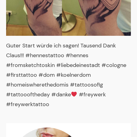
Guter Start würde ich sagen! Tausend Dank
Claus!!! #hennestattoo #hennes
#fromsketchtoskin #liebedeinestadt #cologne
#firsttattoo #dom #koelnerdom
#homeiswherethedomis #tattoosofig
#tattoooftheday #danke
#freywerk
#freywerktattoo