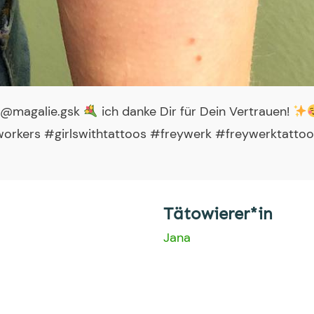
 @magalie.gsk
ich danke Dir für Dein Vertrauen!
kers #girlswithtattoos #freywerk #freywerktattoo
Tätowierer*in
Jana