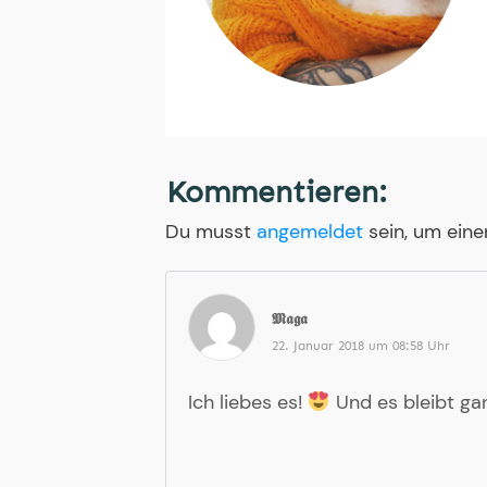
Kommentieren:
Du musst
angemeldet
sein, um ein
𝕸𝖆𝖌𝖆
22. Januar 2018 um 08:58 Uhr
Ich liebes es!
Und es bleibt gan