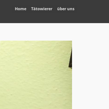
Home
Tätowierer
über uns