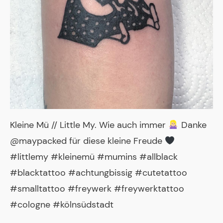
Kleine Mü // Little My. Wie auch immer
Danke
@maypacked für diese kleine Freude
#littlemy #kleinemü #mumins #allblack
#blacktattoo #achtungbissig #cutetattoo
#smalltattoo #freywerk #freywerktattoo
#cologne #kölnsüdstadt