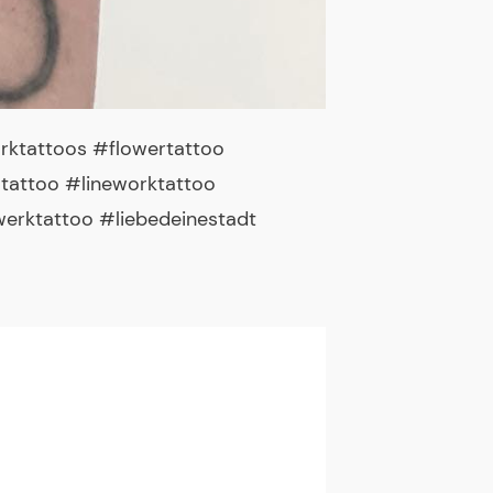
rktattoos #flowertattoo
ltattoo #lineworktattoo
erktattoo #liebedeinestadt