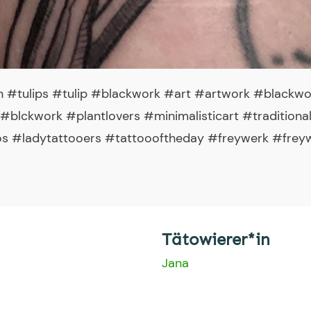
 #tulips #tulip #blackwork #art #artwork #blackwo
#blckwork #plantlovers #minimalisticart #traditiona
os #ladytattooers #tattoooftheday #freywerk #freyw
Tätowierer*in
Jana