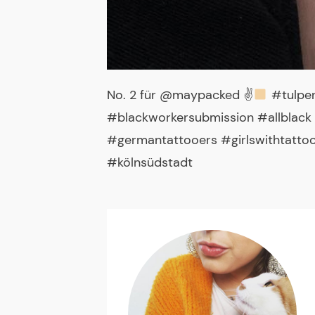
No. 2 für @maypacked ✌
#tulpen
#blackworkersubmission #allblack 
#germantattooers #girlswithtatto
#kölnsüdstadt