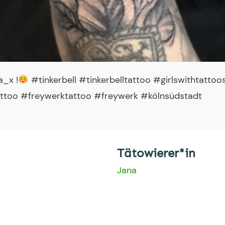
a_x !
#tinkerbell #tinkerbelltattoo #girlswithtatto
ttoo #freywerktattoo #freywerk #kölnsüdstadt
Tätowierer*in
Jana