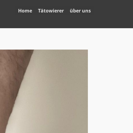
Home
Tätowierer
über uns