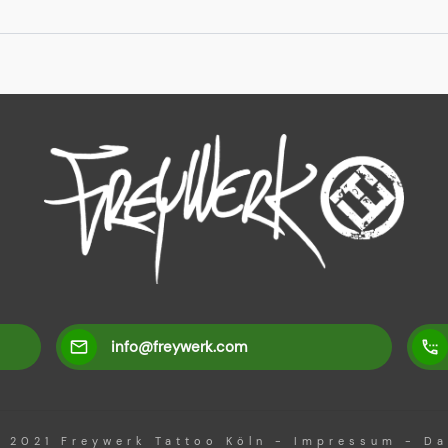
info@freywerk.com
t 2021
Freywerk Tattoo Köln
-
Impressum
-
Da