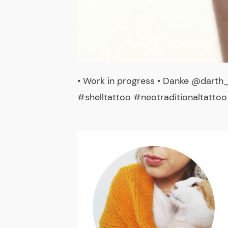
• Work in progress • Danke @dart
#shelltattoo #neotraditionaltatto