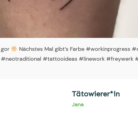
h_gor
Nächstes Mal gibt’s Farbe #workinprogress 
o #neotraditional #tattooideas #linework #freywerk
Tätowierer*in
Jana