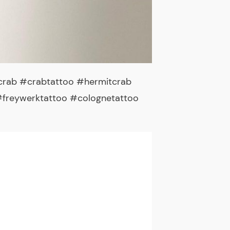
#crab #crabtattoo #hermitcrab
 #freywerktattoo #colognetattoo