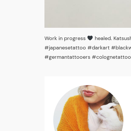
Work in progress
healed. Katsus
#japanesetattoo #darkart #blackw
#germantattooers #colognetattoo