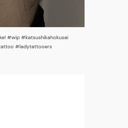
nke! #wip #katsushikahokusai
attoo #ladytattooers