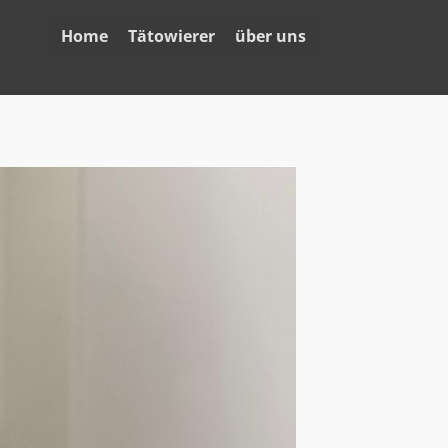
Home
Tätowierer
über uns