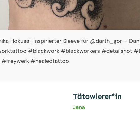
hika Hokusai-inspirierter Sleeve für @darth_gor – Da
orktattoo #blackwork #blackworkers #detailshot #t
 #freywerk #healedtattoo
Tätowierer*in
Jana