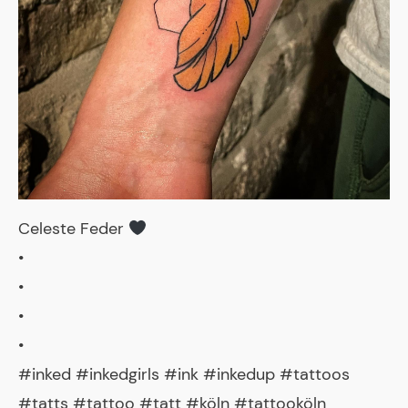
Celeste Feder
•
•
•
•
#inked #inkedgirls #ink #inkedup #tattoos
#tatts #tattoo #tatt #köln #tattooköln