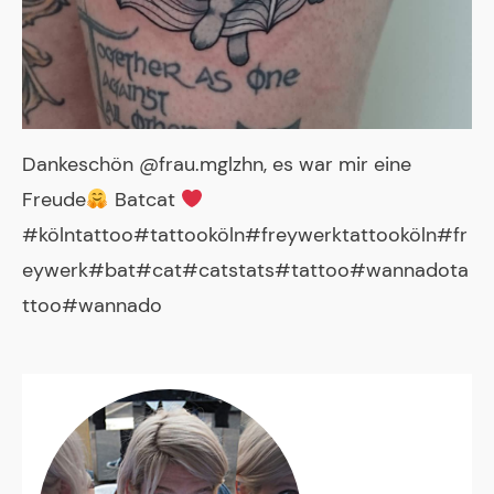
Dankeschön @frau.mglzhn, es war mir eine
Freude
Batcat
#kölntattoo#tattooköln#freywerktattooköln#fr
eywerk#bat#cat#catstats#tattoo#wannadota
ttoo#wannado