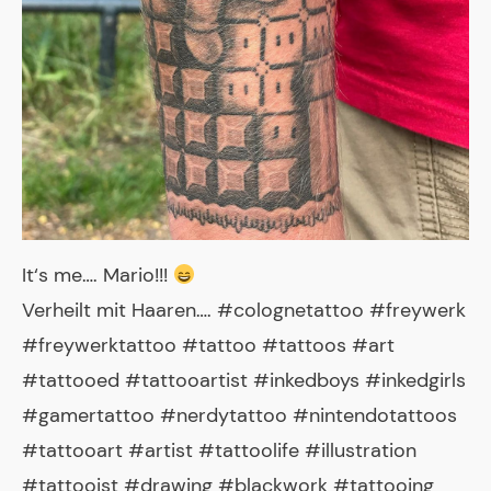
It‘s me…. Mario!!!
Verheilt mit Haaren…. #colognetattoo #freywerk
#freywerktattoo #tattoo #tattoos #art
#tattooed #tattooartist #inkedboys #inkedgirls
#gamertattoo #nerdytattoo #nintendotattoos
#tattooart #artist #tattoolife #illustration
#tattooist #drawing #blackwork #tattooing