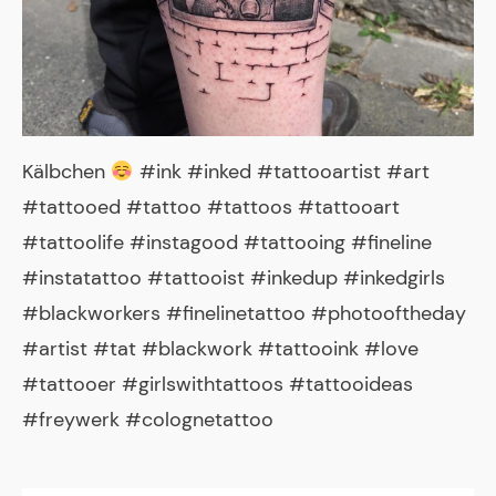
Kälbchen
#ink #inked #tattooartist #art
#tattooed #tattoo #tattoos #tattooart
#tattoolife #instagood #tattooing #fineline
#instatattoo #tattooist #inkedup #inkedgirls
#blackworkers #finelinetattoo #photooftheday
#artist #tat #blackwork #tattooink #love
#tattooer #girlswithtattoos #tattooideas
#freywerk #colognetattoo