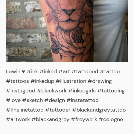
Löwin ♥️ #ink #inked #art #tattooed #tattoo
#tattoos #inkedup #illustration #drawing
#instagood #blackwork #inkedgirls #tattooing
#love #sketch #design #instatattoo
#finelinetattoo #tattooer #blackandgreytattoo
#artwork #blackandgrey #freywerk #cologne