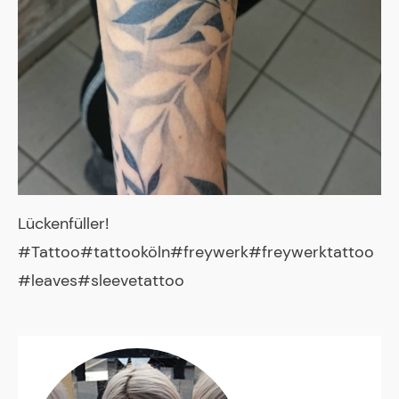
Lückenfüller!
#Tattoo#tattooköln#freywerk#freywerktattoo
#leaves#sleevetattoo