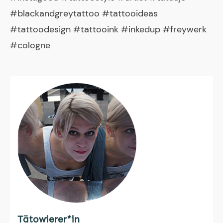
#blackandgreytattoo #tattooideas
#tattoodesign #tattooink #inkedup #freywerk
#cologne
Tätowierer*in