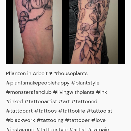
Pflanzen in Arbeit ♥️ #houseplants
#plantsmakepeoplehappy #plantstyle
#monsterafanclub #livingwithplants #ink
#inked #tattooartist #art #tattooed
#tattooart #tattoos #tattoolife #tattooist
#blackwork #tattooing #tattooer #love
#instagood #tattoostyle #artist #tatuaje