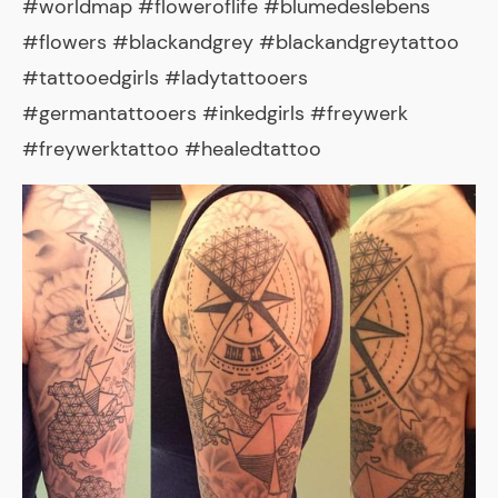
#worldmap #floweroflife #blumedeslebens
#flowers #blackandgrey #blackandgreytattoo
#tattooedgirls #ladytattooers
#germantattooers #inkedgirls #freywerk
#freywerktattoo #healedtattoo