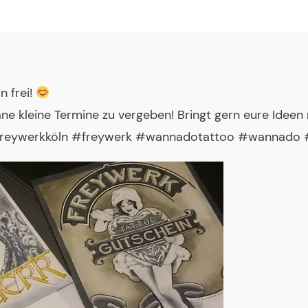
 frei!
 kleine Termine zu vergeben! Bringt gern eure Ideen m
freywerkköln #freywerk #wannadotattoo #wannado #