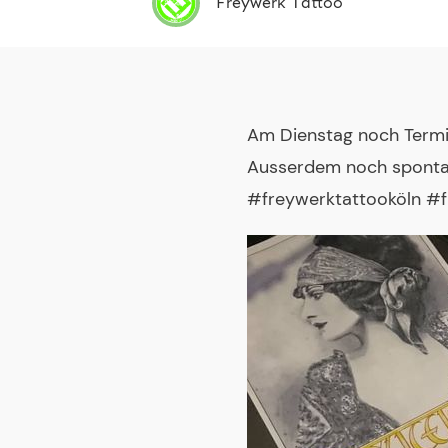
Freywerk Tattoo
Am Dienstag noch Termin
Ausserdem noch spontane
#freywerktattooköln #