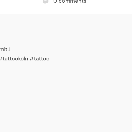
0
comments
it!!
tattooköln #tattoo