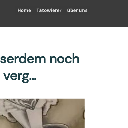
Home
Tätowierer
über uns
usserdem noch
 verg…