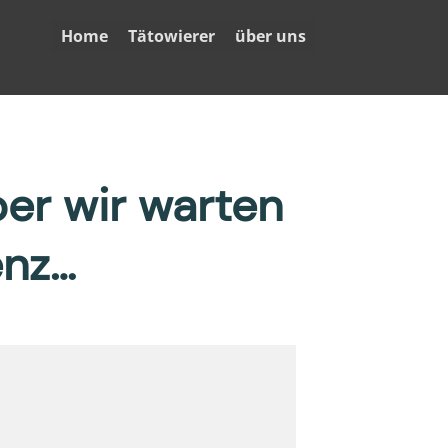
Home
Tätowierer
über uns
ber wir warten
enz…