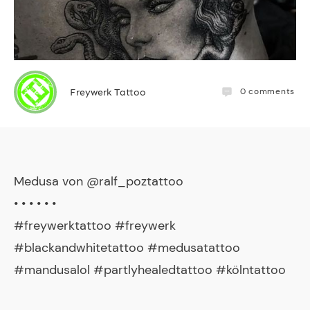
0
comments
Freywerk Tattoo
Medusa von @ralf_poztattoo
• • • • • •
#freywerktattoo #freywerk
#blackandwhitetattoo #medusatattoo
#mandusalol #partlyhealedtattoo #kölntattoo