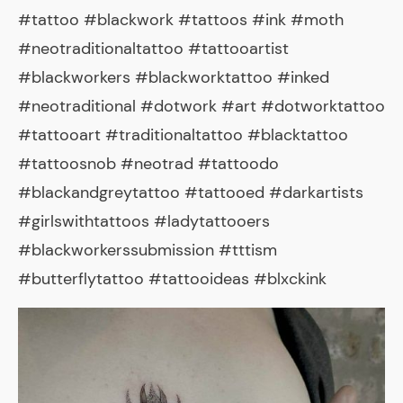
#tattoo #blackwork #tattoos #ink #moth
#neotraditionaltattoo #tattooartist
#blackworkers #blackworktattoo #inked
#neotraditional #dotwork #art #dotworktattoo
#tattooart #traditionaltattoo #blacktattoo
#tattoosnob #neotrad #tattoodo
#blackandgreytattoo #tattooed #darkartists
#girlswithtattoos #ladytattooers
#blackworkerssubmission #tttism
#butterflytattoo #tattooideas #blxckink