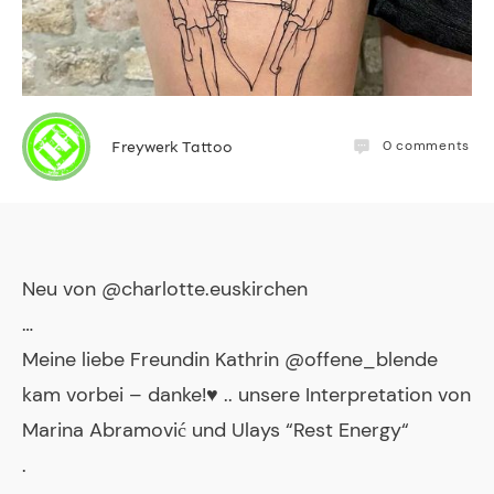
0
comments
Freywerk Tattoo
Neu von @charlotte.euskirchen
…
Meine liebe Freundin Kathrin @offene_blende
kam vorbei – danke!♥️ .. unsere Interpretation von
Marina Abramović und Ulays “Rest Energy“
.