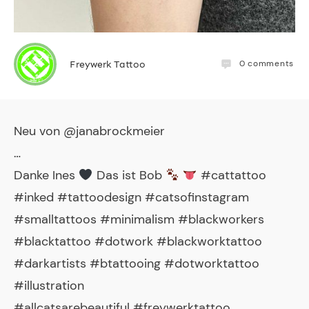
0
comments
Freywerk Tattoo
Neu von @janabrockmeier
…
Danke Ines
Das ist Bob
#cattattoo
#inked #tattoodesign #catsofinstagram
#smalltattoos #minimalism #blackworkers
#blacktattoo #dotwork #blackworktattoo
#darkartists #btattooing #dotworktattoo
#illustration
#allcatsarebeautiful #freywerktattoo