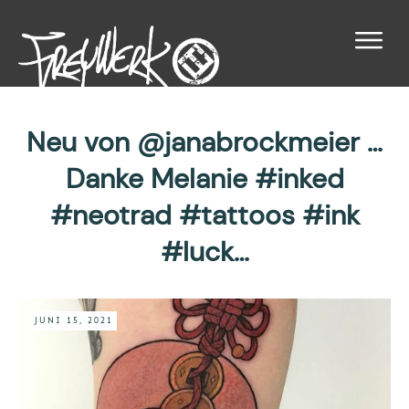
Neu von @janabrockmeier …
Danke Melanie #inked
#neotrad #tattoos #ink
#luck…
JUNI 15, 2021