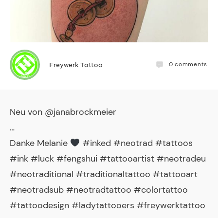
0
comments
Freywerk Tattoo
Neu von @janabrockmeier
…
Danke Melanie
#inked #neotrad #tattoos
#ink #luck #fengshui #tattooartist #neotradeu
#neotraditional #traditionaltattoo #tattooart
#neotradsub #neotradtattoo #colortattoo
#tattoodesign #ladytattooers #freywerktattoo